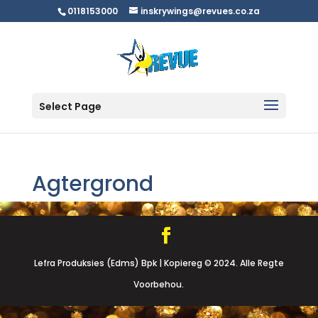
0118153000
inskrywings@revues.co.za
Select Page
Agtergrond
Lefra Produksies (Edms) Bpk | Kopiereg © 2024. Alle Regte
Voorbehou.